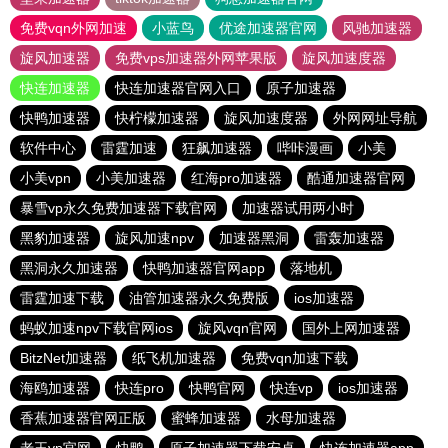
免费vqn外网加速
小蓝鸟
优途加速器官网
风驰加速器
旋风加速器
免费vps加速器外网苹果版
旋风加速度器
快连加速器
快连加速器官网入口
原子加速器
快鸭加速器
快柠檬加速器
旋风加速度器
外网网址导航
软件中心
雷霆加速
狂飙加速器
哔咔漫画
小美
小美vpn
小美加速器
红海pro加速器
酷通加速器官网
暴雪vp永久免费加速器下载官网
加速器试用两小时
黑豹加速器
旋风加速npv
加速器黑洞
雷轰加速器
黑洞永久加速器
快鸭加速器官网app
落地机
雷霆加速下载
油管加速器永久免费版
ios加速器
蚂蚁加速npv下载官网ios
旋风vqn官网
国外上网加速器
BitzNet加速器
纸飞机加速器
免费vqn加速下载
海鸥加速器
快连pro
快鸭官网
快连vp
ios加速器
香蕉加速器官网正版
蜜蜂加速器
水母加速器