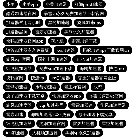
小美
小美vpn
小美加速器
红海pro加速器
酷通加速器官网
暴雪vp永久免费加速器下载官网
加速器试用两小时
黑豹加速器
旋风加速npv
加速器黑洞
雷轰加速器
黑洞永久加速器
快鸭加速器官网app
落地机
雷霆加速下载
油管加速器永久免费版
ios加速器
蚂蚁加速npv下载官网ios
旋风vqn官网
国外上网加速器
BitzNet加速器
纸飞机加速器
免费vqn加速下载
海鸥加速器
快连pro
快鸭官网
快连vp
ios加速器
香蕉加速器官网正版
蜜蜂加速器
水母加速器
老王vp官网
快鸭
原子加速器下载安卓
快连加速器app
香蕉加速器vp官网
旋风加速度器
vqn加速外网
雷霆加器速
旋风加速度器
雷轰加速
海鸥加速器2024免费
原子加速下载安卓
纸飞机加速器
黑洞加速官网
雷轰加速器
星空加速器
ios加速器
大机场加速器
黑洞vp永久加速器