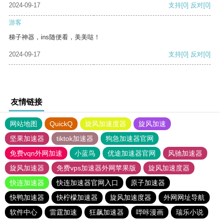
2024-09-17
支持
[0]
反对
[0]
游客
梯子神器，ins随便看，美美哒！
2024-09-17
支持
[0]
反对
[0]
友情链接
网站地图
QuickQ
旋风加速度器
旋风加速
坚果加速器
tiktok加速器
狗急加速器官网
免费vqn外网加速
小蓝鸟
优途加速器官网
风驰加速器
旋风加速器
免费vps加速器外网苹果版
旋风加速度器
快连加速器
快连加速器官网入口
原子加速器
快鸭加速器
快柠檬加速器
旋风加速度器
外网网址导航
软件中心
雷霆加速
狂飙加速器
哔咔漫画
瑞乐小说