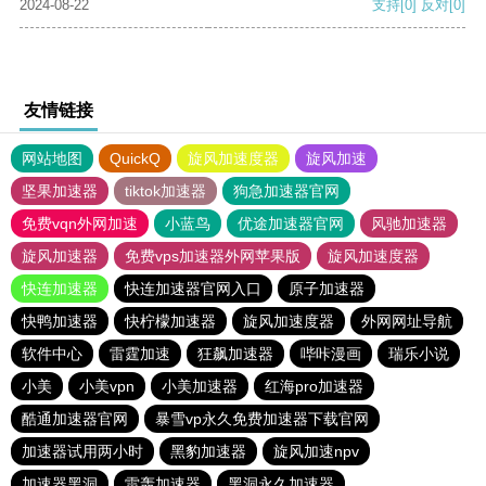
2024-08-22
支持
[0]
反对
[0]
友情链接
网站地图
QuickQ
旋风加速度器
旋风加速
坚果加速器
tiktok加速器
狗急加速器官网
免费vqn外网加速
小蓝鸟
优途加速器官网
风驰加速器
旋风加速器
免费vps加速器外网苹果版
旋风加速度器
快连加速器
快连加速器官网入口
原子加速器
快鸭加速器
快柠檬加速器
旋风加速度器
外网网址导航
软件中心
雷霆加速
狂飙加速器
哔咔漫画
瑞乐小说
小美
小美vpn
小美加速器
红海pro加速器
酷通加速器官网
暴雪vp永久免费加速器下载官网
加速器试用两小时
黑豹加速器
旋风加速npv
加速器黑洞
雷轰加速器
黑洞永久加速器