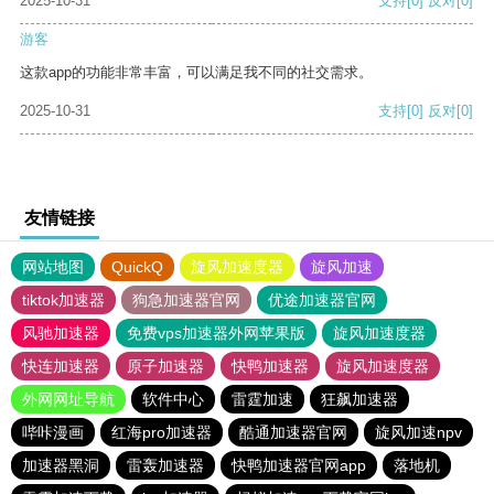
2025-10-31
支持
[0]
反对
[0]
游客
这款app的功能非常丰富，可以满足我不同的社交需求。
2025-10-31
支持
[0]
反对
[0]
友情链接
网站地图
QuickQ
旋风加速度器
旋风加速
tiktok加速器
狗急加速器官网
优途加速器官网
风驰加速器
免费vps加速器外网苹果版
旋风加速度器
快连加速器
原子加速器
快鸭加速器
旋风加速度器
外网网址导航
软件中心
雷霆加速
狂飙加速器
哔咔漫画
红海pro加速器
酷通加速器官网
旋风加速npv
加速器黑洞
雷轰加速器
快鸭加速器官网app
落地机