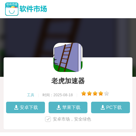
老虎加速器
工具
|
时间：2025-08-18
|
安卓下载
苹果下载
PC下载
安卓市场，安全绿色