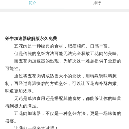
简介
排行
斧牛加速器破解版永久免费
五花肉是一种经典的食材，肥瘦相间、口感丰富。
但是传统的烹饪方法可能无法完全释放五花肉的美味。
而五花肉加速器的出现，为解决这一难题提供了全新的
可能性。
通过将五花肉切成适当大小的块状，用特殊调味料腌
制，再经过高温快炒的方式烹饪，可以让五花肉外酥内嫩、
味道更加浓厚。
无论是单独食用还是搭配其他食材，都能够让你的味蕾
得到极大的满足。
五花肉加速器，不仅是一种烹饪方法，更是一场味蕾的
盛宴。
让我们一起来尝试吧！。