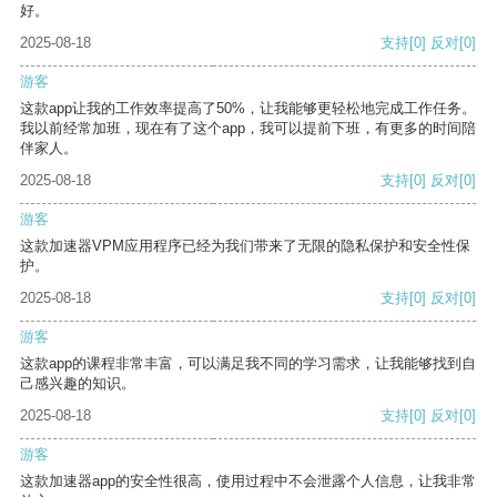
好。
2025-08-18
支持
[0]
反对
[0]
游客
这款app让我的工作效率提高了50%，让我能够更轻松地完成工作任务。
我以前经常加班，现在有了这个app，我可以提前下班，有更多的时间陪
伴家人。
2025-08-18
支持
[0]
反对
[0]
游客
这款加速器VPM应用程序已经为我们带来了无限的隐私保护和安全性保
护。
2025-08-18
支持
[0]
反对
[0]
游客
这款app的课程非常丰富，可以满足我不同的学习需求，让我能够找到自
己感兴趣的知识。
2025-08-18
支持
[0]
反对
[0]
游客
这款加速器app的安全性很高，使用过程中不会泄露个人信息，让我非常