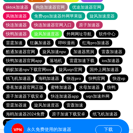
tiktok加速器
狗急加速器官网
优途加速器官网
风驰加速器
免费vps加速器外网苹果版
旋风加速度器
快连加速器
快连加速器官网入口
原子加速器
快鸭加速器
旋风加速度器
外网网址导航
软件中心
雷霆加速
狂飙加速器
哔咔漫画
红海pro加速器
酷通加速器官网
旋风加速npv
加速器黑洞
雷轰加速器
快鸭加速器官网app
落地机
雷霆加速下载
ios加速器
蚂蚁加速npv下载官网ios
旋风vqn官网
国外上网加速器
纸飞机加速器
海鸥加速器
快连pro
快鸭官网
快连vp
香蕉加速器官网正版
蜜蜂加速器
水母加速器
快鸭
原子加速器下载安卓
快连加速器app
vqn加速外网
雷霆加器速
旋风加速度器
雷轰加速
海鸥加速器2024免费
原子加速下载安卓
纸飞机加速器
雷轰加速器
ios加速器
免费vqn加速
永久免费使用的加速器
下载