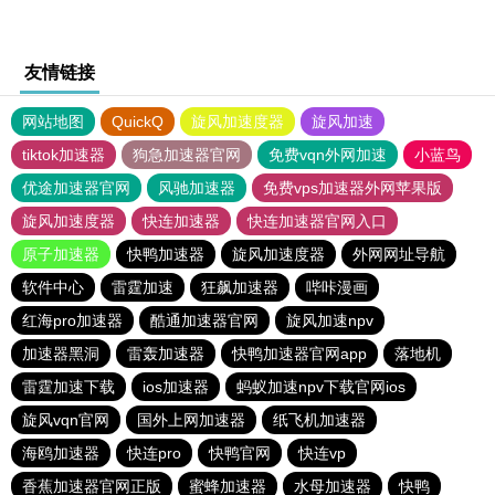
友情链接
网站地图
QuickQ
旋风加速度器
旋风加速
tiktok加速器
狗急加速器官网
免费vqn外网加速
小蓝鸟
优途加速器官网
风驰加速器
免费vps加速器外网苹果版
旋风加速度器
快连加速器
快连加速器官网入口
原子加速器
快鸭加速器
旋风加速度器
外网网址导航
软件中心
雷霆加速
狂飙加速器
哔咔漫画
红海pro加速器
酷通加速器官网
旋风加速npv
加速器黑洞
雷轰加速器
快鸭加速器官网app
落地机
雷霆加速下载
ios加速器
蚂蚁加速npv下载官网ios
旋风vqn官网
国外上网加速器
纸飞机加速器
海鸥加速器
快连pro
快鸭官网
快连vp
香蕉加速器官网正版
蜜蜂加速器
水母加速器
快鸭