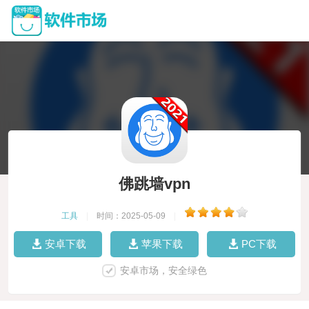
佛跳墙vpn
工具
|
时间：2025-05-09
|
安卓下载
苹果下载
PC下载
安卓市场，安全绿色