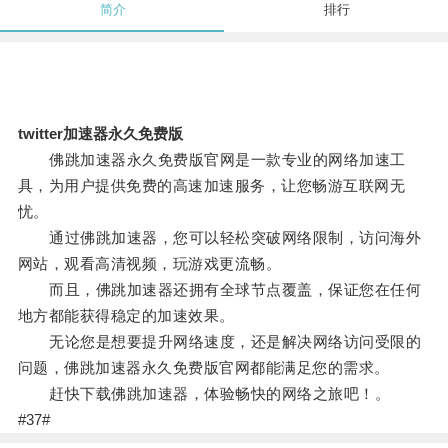
简介
排行
twitter加速器永久免费版
佛跳加速器永久免费版官网是一款专业的网络加速工
具，为用户提供免费的高速加速服务，让您畅游互联网无
忧。
通过佛跳加速器，您可以轻松突破网络限制，访问海外
网站，观看高清视频，玩游戏更流畅。
而且，佛跳加速器还拥有全球节点覆盖，保证您在任何
地方都能获得稳定的加速效果。
无论您是想要提升网络速度，还是解决网络访问受限的
问题，佛跳加速器永久免费版官网都能满足您的需求。
赶快下载佛跳加速器，体验畅快的网络之旅吧！。
#37#