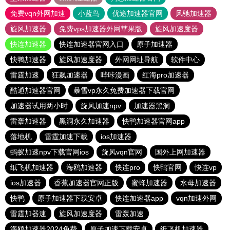
免费vqn外网加速
小蓝鸟
优途加速器官网
风驰加速器
旋风加速器
免费vps加速器外网苹果版
旋风加速度器
快连加速器
快连加速器官网入口
原子加速器
快鸭加速器
旋风加速度器
外网网址导航
软件中心
雷霆加速
狂飙加速器
哔咔漫画
红海pro加速器
酷通加速器官网
暴雪vp永久免费加速器下载官网
加速器试用两小时
旋风加速npv
加速器黑洞
雷轰加速器
黑洞永久加速器
快鸭加速器官网app
落地机
雷霆加速下载
ios加速器
蚂蚁加速npv下载官网ios
旋风vqn官网
国外上网加速器
纸飞机加速器
海鸥加速器
快连pro
快鸭官网
快连vp
ios加速器
香蕉加速器官网正版
蜜蜂加速器
水母加速器
快鸭
原子加速器下载安卓
快连加速器app
vqn加速外网
雷霆加器速
旋风加速度器
雷轰加速
海鸥加速器2024免费
原子加速下载安卓
纸飞机加速器