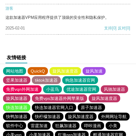
游客
这款加速器VPM应用程序提供了顶级的安全性和隐私保护。
2025-02-01
支持
[0]
反对
[0]
友情链接
网站地图
QuickQ
旋风加速度器
旋风加速
坚果加速器
tiktok加速器
狗急加速器官网
免费vqn外网加速
小蓝鸟
优途加速器官网
风驰加速器
旋风加速器
免费vps加速器外网苹果版
旋风加速度器
快连加速器
快连加速器官网入口
原子加速器
快鸭加速器
快柠檬加速器
旋风加速度器
外网网址导航
软件中心
雷霆加速
狂飙加速器
哔咔漫画
小美
小美vpn
小美加速器
红海pro加速器
酷通加速器官网