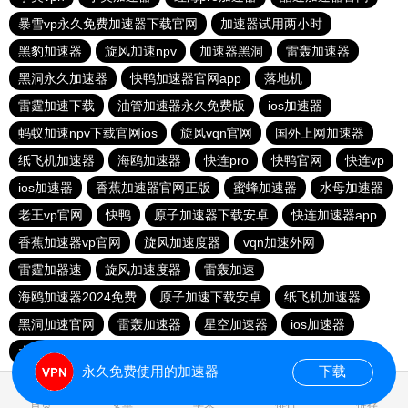
暴雪vp永久免费加速器下载官网
加速器试用两小时
黑豹加速器
旋风加速npv
加速器黑洞
雷轰加速器
黑洞永久加速器
快鸭加速器官网app
落地机
雷霆加速下载
油管加速器永久免费版
ios加速器
蚂蚁加速npv下载官网ios
旋风vqn官网
国外上网加速器
纸飞机加速器
海鸥加速器
快连pro
快鸭官网
快连vp
ios加速器
香蕉加速器官网正版
蜜蜂加速器
水母加速器
老王vp官网
快鸭
原子加速器下载安卓
快连加速器app
香蕉加速器vp官网
旋风加速度器
vqn加速外网
雷霆加器速
旋风加速度器
雷轰加速
海鸥加速器2024免费
原子加速下载安卓
纸飞机加速器
黑洞加速官网
雷轰加速器
星空加速器
ios加速器
大机场加速器
黑洞vp永久加速器
免费vqn加速
永久免费使用的加速器
下载
首页
安卓
苹果
排行
推荐