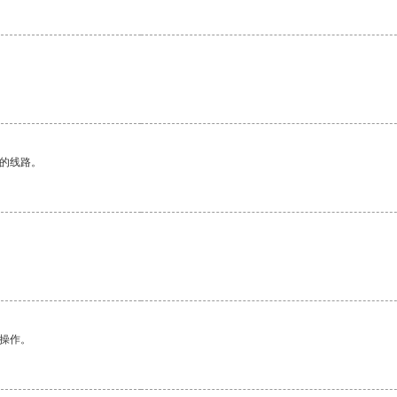
区的线路。
悉操作。