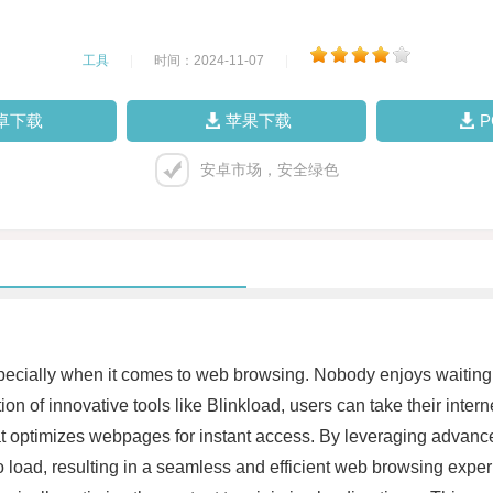
工具
|
时间：2024-11-07
|
卓下载
苹果下载
安卓市场，安全绿色
especially when it comes to web browsing. Nobody enjoys waiting 
ion of innovative tools like Blinkload, users can take their inter
hat optimizes webpages for instant access. By leveraging advance
to load, resulting in a seamless and efficient web browsing exper