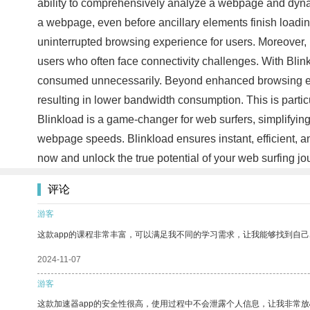
ability to comprehensively analyze a webpage and dynami
a webpage, even before ancillary elements finish loadi
uninterrupted browsing experience for users. Moreover, 
users who often face connectivity challenges. With Blink
consumed unnecessarily. Beyond enhanced browsing expe
resulting in lower bandwidth consumption. This is particu
Blinkload is a game-changer for web surfers, simplifying
webpage speeds. Blinkload ensures instant, efficient, an
now and unlock the true potential of your web surfing j
评论
游客
这款app的课程非常丰富，可以满足我不同的学习需求，让我能够找到自
2024-11-07
游客
这款加速器app的安全性很高，使用过程中不会泄露个人信息，让我非常放