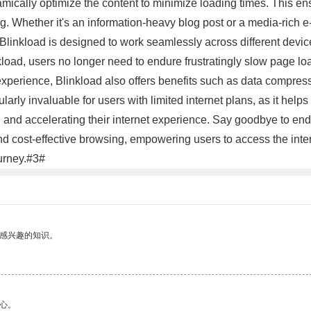
cally optimize the content to minimize loading times. This ens
ng. Whether it's an information-heavy blog post or a media-rich
Blinkload is designed to work seamlessly across different device
load, users no longer need to endure frustratingly slow page loa
rience, Blinkload also offers benefits such as data compressi
larly invaluable for users with limited internet plans, as it help
 and accelerating their internet experience. Say goodbye to end
d cost-effective browsing, empowering users to access the interne
ourney.#3#
己感兴趣的知识。
心。