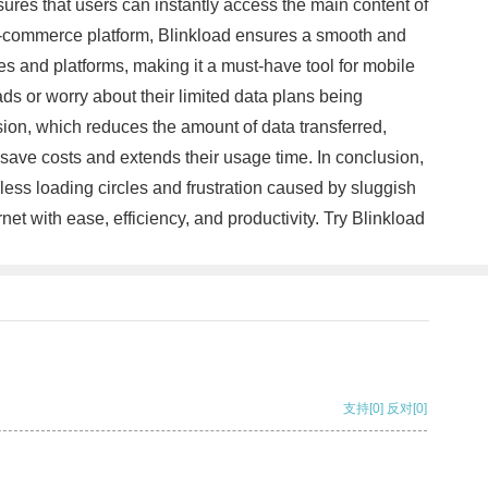
ures that users can instantly access the main content of
 e-commerce platform, Blinkload ensures a smooth and
s and platforms, making it a must-have tool for mobile
ds or worry about their limited data plans being
on, which reduces the amount of data transferred,
s save costs and extends their usage time. In conclusion,
less loading circles and frustration caused by sluggish
t with ease, efficiency, and productivity. Try Blinkload
支持
[0]
反对
[0]