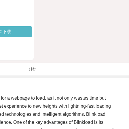
PC下载
排行
for a webpage to load, as it not only wastes time but
net experience to new heights with lightning-fast loading
d technologies and intelligent algorithms, Blinkload
ience. One of the key advantages of Blinkload is its