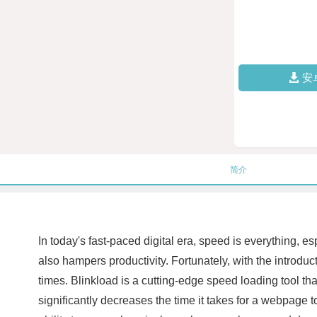
安
简介
In today's fast-paced digital era, speed is everything, 
also hampers productivity. Fortunately, with the introduct
times. Blinkload is a cutting-edge speed loading tool t
significantly decreases the time it takes for a webpage 