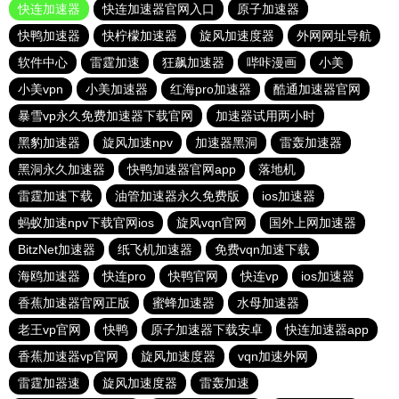
快连加速器
快连加速器官网入口
原子加速器
快鸭加速器
快柠檬加速器
旋风加速度器
外网网址导航
软件中心
雷霆加速
狂飙加速器
哔咔漫画
小美
小美vpn
小美加速器
红海pro加速器
酷通加速器官网
暴雪vp永久免费加速器下载官网
加速器试用两小时
黑豹加速器
旋风加速npv
加速器黑洞
雷轰加速器
黑洞永久加速器
快鸭加速器官网app
落地机
雷霆加速下载
油管加速器永久免费版
ios加速器
蚂蚁加速npv下载官网ios
旋风vqn官网
国外上网加速器
BitzNet加速器
纸飞机加速器
免费vqn加速下载
海鸥加速器
快连pro
快鸭官网
快连vp
ios加速器
香蕉加速器官网正版
蜜蜂加速器
水母加速器
老王vp官网
快鸭
原子加速器下载安卓
快连加速器app
香蕉加速器vp官网
旋风加速度器
vqn加速外网
雷霆加器速
旋风加速度器
雷轰加速