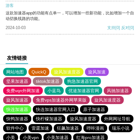
游客
这款加速器app的功能有点单一，可以增加一些新功能，比如增加一个自
动切换线路的功能。
2024-10-03
支持
[0]
反对
[0]
友情链接
网站地图
QuickQ
旋风加速度器
旋风加速
坚果加速器
tiktok加速器
狗急加速器官网
免费vqn外网加速
小蓝鸟
优途加速器官网
风驰加速器
旋风加速器
免费vps加速器外网苹果版
旋风加速度器
快连加速器
快连加速器官网入口
原子加速器
快鸭加速器
快柠檬加速器
旋风加速度器
外网网址导航
软件中心
雷霆加速
狂飙加速器
哔咔漫画
瑞乐小说
小美
小美vpn
小美加速器
红海pro加速器