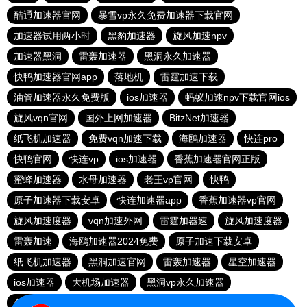
酷通加速器官网
暴雪vp永久免费加速器下载官网
加速器试用两小时
黑豹加速器
旋风加速npv
加速器黑洞
雷轰加速器
黑洞永久加速器
快鸭加速器官网app
落地机
雷霆加速下载
油管加速器永久免费版
ios加速器
蚂蚁加速npv下载官网ios
旋风vqn官网
国外上网加速器
BitzNet加速器
纸飞机加速器
免费vqn加速下载
海鸥加速器
快连pro
快鸭官网
快连vp
ios加速器
香蕉加速器官网正版
蜜蜂加速器
水母加速器
老王vp官网
快鸭
原子加速器下载安卓
快连加速器app
香蕉加速器vp官网
旋风加速度器
vqn加速外网
雷霆加器速
旋风加速度器
雷轰加速
海鸥加速器2024免费
原子加速下载安卓
纸飞机加速器
黑洞加速官网
雷轰加速器
星空加速器
ios加速器
大机场加速器
黑洞vp永久加速器
免费vqn加速