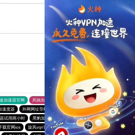
支持
[0]
反对
[0]
支持
[0]
反对
[0]
途加速器官网
风驰加速器
旋风加速器
加速度器
外网网址导航
软件中心
雷霆加速
狂飙加速器
器试用两小时
黑豹加速器
旋风加速npv
加速器黑洞
下载官网ios
旋风vqn官网
国外上网加速器
BitzNet加速器