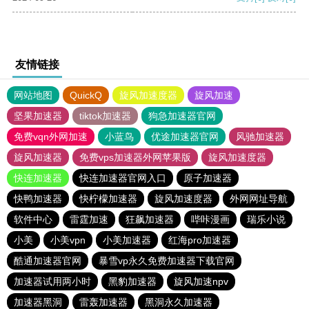
友情链接
网站地图
QuickQ
旋风加速度器
旋风加速
坚果加速器
tiktok加速器
狗急加速器官网
免费vqn外网加速
小蓝鸟
优途加速器官网
风驰加速器
旋风加速器
免费vps加速器外网苹果版
旋风加速度器
快连加速器
快连加速器官网入口
原子加速器
快鸭加速器
快柠檬加速器
旋风加速度器
外网网址导航
软件中心
雷霆加速
狂飙加速器
哔咔漫画
瑞乐小说
小美
小美vpn
小美加速器
红海pro加速器
酷通加速器官网
暴雪vp永久免费加速器下载官网
加速器试用两小时
黑豹加速器
旋风加速npv
加速器黑洞
雷轰加速器
黑洞永久加速器