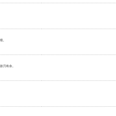
绩。
中游刃有余。