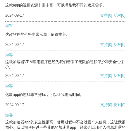
这款app的视频资源非常丰富，可以满足我不同的娱乐需求。
2024-09-17
支持
[0]
反对
[0]
游客
这款软件的价格非常实惠，值得推荐。
2024-09-17
支持
[0]
反对
[0]
游客
这款加速器VPM应用程序已经为我们带来了无限的隐私保护和安全性保
护。
2024-09-17
支持
[0]
反对
[0]
游客
这款app的游戏非常好玩，可以让我消磨时间。
2024-09-17
支持
[0]
反对
[0]
游客
这款加速器app的安全性很高，使用过程中不会泄露个人信息，这让我很
放心。我以前使用过一些其他的加速器app，经常会出现个人信息泄露的