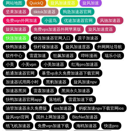
网站地图
QuickQ
旋风加速度器
旋风加速
坚果加速器
tiktok加速器
狗急加速器官网
免费vqn外网加速
小蓝鸟
优途加速器官网
风驰加速器
旋风加速器
免费vps加速器外网苹果版
旋风加速度器
快连加速器
快连加速器官网入口
原子加速器
快鸭加速器
快柠檬加速器
旋风加速度器
外网网址导航
软件中心
雷霆加速
狂飙加速器
哔咔漫画
瑞乐小说
小美
小美vpn
小美加速器
红海pro加速器
酷通加速器官网
暴雪vp永久免费加速器下载官网
加速器试用两小时
黑豹加速器
旋风加速npv
加速器黑洞
雷轰加速器
黑洞永久加速器
快鸭加速器官网app
落地机
雷霆加速下载
油管加速器永久免费版
ios加速器
蚂蚁加速npv下载官网ios
旋风vqn官网
国外上网加速器
BitzNet加速器
纸飞机加速器
免费vqn加速下载
海鸥加速器
快连pro