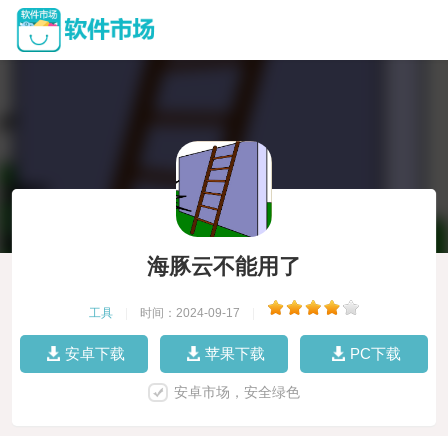
海豚云不能用了
工具
|
时间：2024-09-17
|
安卓下载
苹果下载
PC下载
安卓市场，安全绿色