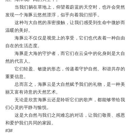
当我们躺在草地上，仰望着蔚蓝的天空时，也许会突然
发现一个海豚云悠然漂浮，似乎向着我们招手。
这种与大自然的亲密接触，让我们感受到生命中微妙而
温暖的美好。
海豚云不仅仅是视觉上的享受，它们也代表着一种自由
自在的生活态度。
海豚是大海的守护者，而它们在云朵中的化身则是大自
然的代言人。
它们轻盈、敏捷的形态，传递着守护自然、和谐共存的
重要信息。
总而言之，海豚云是大自然赋予我们的礼物，是一种美
丽又富有诗意的天然艺术。
无论是欣赏海豚云还是聆听它们的歌声，都能够带给我
们心灵的平静与愉悦。
这是大自然与我们之间难忘的对话，让我们敬畏、感恩
和爱护我们共同的家园。
#3#