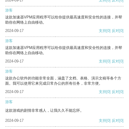
2024-09-17
支持
[0]
反对
[0]
游客
这款加速器VPM应用程序可以给你提供最高速度和安全性的连接，并帮
助你在网络上自由移动。
2024-09-17
支持
[0]
反对
[0]
游客
这款加速器VPM应用程序可以给你提供最高速度和安全性的连接，并帮
助你在网络上自由移动。
2024-09-17
支持
[0]
反对
[0]
游客
这款办公软件的功能非常全面，涵盖了文档、表格、演示文稿等各个方
面。我可以使用它来完成日常办公的所有任务，非常方便。
2024-09-17
支持
[0]
反对
[0]
游客
这款游戏的剧情非常感人，让我久久不能忘怀。
2024-09-17
支持
[0]
反对
[0]