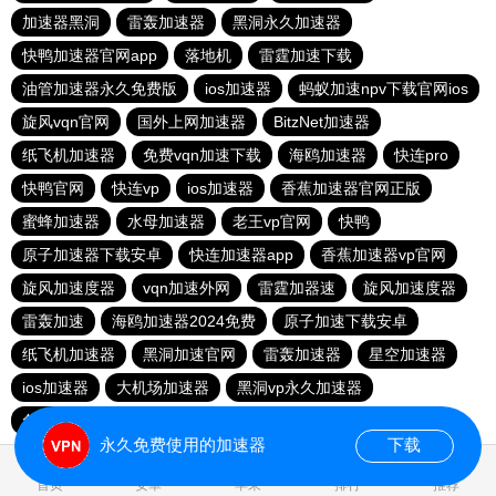
加速器黑洞
雷轰加速器
黑洞永久加速器
快鸭加速器官网app
落地机
雷霆加速下载
油管加速器永久免费版
ios加速器
蚂蚁加速npv下载官网ios
旋风vqn官网
国外上网加速器
BitzNet加速器
纸飞机加速器
免费vqn加速下载
海鸥加速器
快连pro
快鸭官网
快连vp
ios加速器
香蕉加速器官网正版
蜜蜂加速器
水母加速器
老王vp官网
快鸭
原子加速器下载安卓
快连加速器app
香蕉加速器vp官网
旋风加速度器
vqn加速外网
雷霆加器速
旋风加速度器
雷轰加速
海鸥加速器2024免费
原子加速下载安卓
纸飞机加速器
黑洞加速官网
雷轰加速器
星空加速器
ios加速器
大机场加速器
黑洞vp永久加速器
免费vqn加速
永久免费使用的加速器
下载
0.021839s
首页
安卓
苹果
排行
推荐