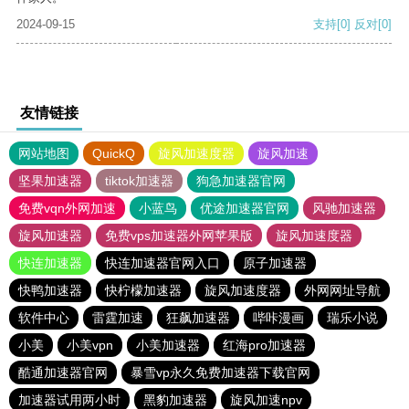
2024-09-15
支持
[0]
反对
[0]
友情链接
网站地图
QuickQ
旋风加速度器
旋风加速
坚果加速器
tiktok加速器
狗急加速器官网
免费vqn外网加速
小蓝鸟
优途加速器官网
风驰加速器
旋风加速器
免费vps加速器外网苹果版
旋风加速度器
快连加速器
快连加速器官网入口
原子加速器
快鸭加速器
快柠檬加速器
旋风加速度器
外网网址导航
软件中心
雷霆加速
狂飙加速器
哔咔漫画
瑞乐小说
小美
小美vpn
小美加速器
红海pro加速器
酷通加速器官网
暴雪vp永久免费加速器下载官网
加速器试用两小时
黑豹加速器
旋风加速npv