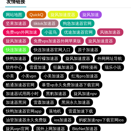
友情链接
网站地图
QuickQ
旋风加速度器
旋风加速
坚果加速器
tiktok加速器
狗急加速器官网
免费vqn外网加速
小蓝鸟
优途加速器官网
风驰加速器
旋风加速器
免费vps加速器外网苹果版
旋风加速度器
快连加速器
快连加速器官网入口
原子加速器
快鸭加速器
快柠檬加速器
旋风加速度器
外网网址导航
软件中心
雷霆加速
狂飙加速器
哔咔漫画
瑞乐小说
小美
小美vpn
小美加速器
红海pro加速器
酷通加速器官网
暴雪vp永久免费加速器下载官网
加速器试用两小时
黑豹加速器
旋风加速npv
加速器黑洞
雷轰加速器
黑洞永久加速器
快鸭加速器官网app
落地机
雷霆加速下载
油管加速器永久免费版
ios加速器
蚂蚁加速npv下载官网ios
旋风vqn官网
国外上网加速器
BitzNet加速器