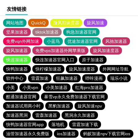
友情链接
网站地图
QuickQ
旋风加速度器
旋风加速
坚果加速器
tiktok加速器
狗急加速器官网
免费vqn外网加速
小蓝鸟
优途加速器官网
风驰加速器
旋风加速器
免费vps加速器外网苹果版
旋风加速度器
快连加速器
快连加速器官网入口
原子加速器
快鸭加速器
快柠檬加速器
旋风加速度器
外网网址导航
软件中心
雷霆加速
狂飙加速器
哔咔漫画
瑞乐小说
小美
小美vpn
小美加速器
红海pro加速器
酷通加速器官网
暴雪vp永久免费加速器下载官网
加速器试用两小时
黑豹加速器
旋风加速npv
加速器黑洞
雷轰加速器
黑洞永久加速器
快鸭加速器官网app
落地机
雷霆加速下载
油管加速器永久免费版
ios加速器
蚂蚁加速npv下载官网ios