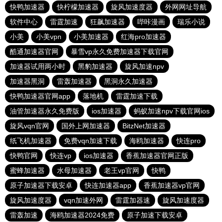
快鸭加速器
快柠檬加速器
旋风加速度器
外网网址导航
软件中心
雷霆加速
狂飙加速器
哔咔漫画
瑞乐小说
小美
小美vpn
小美加速器
红海pro加速器
酷通加速器官网
暴雪vp永久免费加速器下载官网
加速器试用两小时
黑豹加速器
旋风加速npv
加速器黑洞
雷轰加速器
黑洞永久加速器
快鸭加速器官网app
落地机
雷霆加速下载
油管加速器永久免费版
ios加速器
蚂蚁加速npv下载官网ios
旋风vqn官网
国外上网加速器
BitzNet加速器
纸飞机加速器
免费vqn加速下载
海鸥加速器
快连pro
快鸭官网
快连vp
ios加速器
香蕉加速器官网正版
蜜蜂加速器
水母加速器
老王vp官网
快鸭
原子加速器下载安卓
快连加速器app
香蕉加速器vp官网
旋风加速度器
vqn加速外网
雷霆加器速
旋风加速度器
雷轰加速
海鸥加速器2024免费
原子加速下载安卓