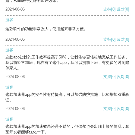
路，从而获得更好的加速效果。
2024-08-06
支持
[0]
反对
[0]
游客
这款软件的功能非常强大，使用起来非常方便。
2024-08-06
支持
[0]
反对
[0]
游客
这款app让我的工作效率提高了50%，让我能够更轻松地完成工作任务。
我以前经常加班，现在有了这个app，我可以提前下班，有更多的时间陪
伴家人。
2024-08-06
支持
[0]
反对
[0]
游客
这款加速器app的安全性有待提高，可以加强防护措施，比如增加双重验
证。
2024-08-06
支持
[0]
反对
[0]
游客
这款加速器app的加速效果还是不错的，但偶尔也会出现卡顿的情况，希
望开发者能够优化一下。