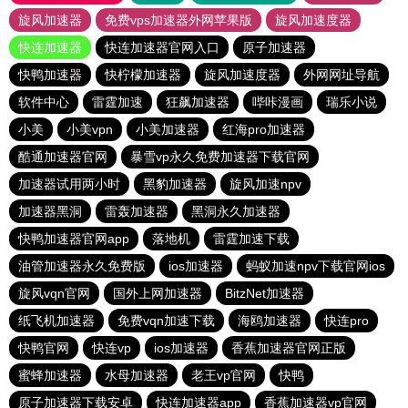
旋风加速器
免费vps加速器外网苹果版
旋风加速度器
快连加速器
快连加速器官网入口
原子加速器
快鸭加速器
快柠檬加速器
旋风加速度器
外网网址导航
软件中心
雷霆加速
狂飙加速器
哔咔漫画
瑞乐小说
小美
小美vpn
小美加速器
红海pro加速器
酷通加速器官网
暴雪vp永久免费加速器下载官网
加速器试用两小时
黑豹加速器
旋风加速npv
加速器黑洞
雷轰加速器
黑洞永久加速器
快鸭加速器官网app
落地机
雷霆加速下载
油管加速器永久免费版
ios加速器
蚂蚁加速npv下载官网ios
旋风vqn官网
国外上网加速器
BitzNet加速器
纸飞机加速器
免费vqn加速下载
海鸥加速器
快连pro
快鸭官网
快连vp
ios加速器
香蕉加速器官网正版
蜜蜂加速器
水母加速器
老王vp官网
快鸭
原子加速器下载安卓
快连加速器app
香蕉加速器vp官网