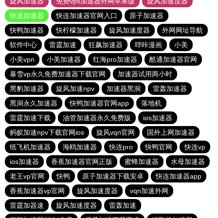
旋风加速器
免费vps加速器外网苹果版
旋风加速度器
快连加速器
快连加速器官网入口
原子加速器
快鸭加速器
快柠檬加速器
旋风加速度器
外网网址导航
软件中心
雷霆加速
狂飙加速器
哔咔漫画
小美
小美vpn
小美加速器
红海pro加速器
酷通加速器官网
暴雪vp永久免费加速器下载官网
加速器试用两小时
黑豹加速器
旋风加速npv
加速器黑洞
雷轰加速器
黑洞永久加速器
快鸭加速器官网app
落地机
雷霆加速下载
油管加速器永久免费版
ios加速器
蚂蚁加速npv下载官网ios
旋风vqn官网
国外上网加速器
纸飞机加速器
海鸥加速器
快连pro
快鸭官网
快连vp
ios加速器
香蕉加速器官网正版
蜜蜂加速器
水母加速器
老王vp官网
快鸭
原子加速器下载安卓
快连加速器app
香蕉加速器vp官网
旋风加速度器
vqn加速外网
雷霆加器速
旋风加速度器
雷轰加速