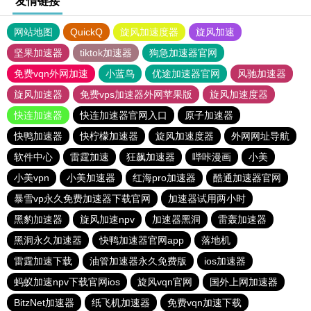
友情链接
网站地图
QuickQ
旋风加速度器
旋风加速
坚果加速器
tiktok加速器
狗急加速器官网
免费vqn外网加速
小蓝鸟
优途加速器官网
风驰加速器
旋风加速器
免费vps加速器外网苹果版
旋风加速度器
快连加速器
快连加速器官网入口
原子加速器
快鸭加速器
快柠檬加速器
旋风加速度器
外网网址导航
软件中心
雷霆加速
狂飙加速器
哔咔漫画
小美
小美vpn
小美加速器
红海pro加速器
酷通加速器官网
暴雪vp永久免费加速器下载官网
加速器试用两小时
黑豹加速器
旋风加速npv
加速器黑洞
雷轰加速器
黑洞永久加速器
快鸭加速器官网app
落地机
雷霆加速下载
油管加速器永久免费版
ios加速器
蚂蚁加速npv下载官网ios
旋风vqn官网
国外上网加速器
BitzNet加速器
纸飞机加速器
免费vqn加速下载