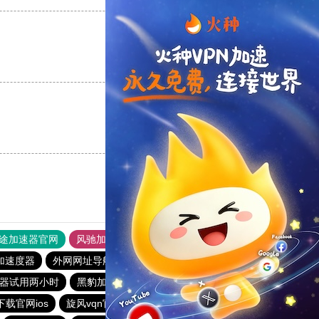
支持
[0]
反对
[0]
支持
[0]
反对
[0]
途加速器官网
风驰加速器
旋风加速器
加速度器
外网网址导航
软件中心
雷霆加速
狂飙加速器
器试用两小时
黑豹加速器
旋风加速npv
加速器黑洞
下载官网ios
旋风vqn官网
国外上网加速器
BitzNet加速器