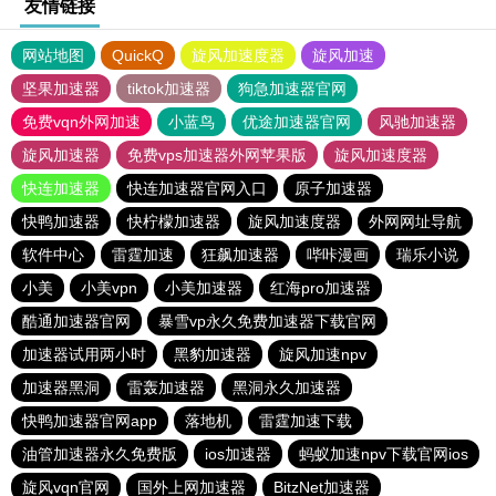
友情链接
网站地图
QuickQ
旋风加速度器
旋风加速
坚果加速器
tiktok加速器
狗急加速器官网
免费vqn外网加速
小蓝鸟
优途加速器官网
风驰加速器
旋风加速器
免费vps加速器外网苹果版
旋风加速度器
快连加速器
快连加速器官网入口
原子加速器
快鸭加速器
快柠檬加速器
旋风加速度器
外网网址导航
软件中心
雷霆加速
狂飙加速器
哔咔漫画
瑞乐小说
小美
小美vpn
小美加速器
红海pro加速器
酷通加速器官网
暴雪vp永久免费加速器下载官网
加速器试用两小时
黑豹加速器
旋风加速npv
加速器黑洞
雷轰加速器
黑洞永久加速器
快鸭加速器官网app
落地机
雷霆加速下载
油管加速器永久免费版
ios加速器
蚂蚁加速npv下载官网ios
旋风vqn官网
国外上网加速器
BitzNet加速器