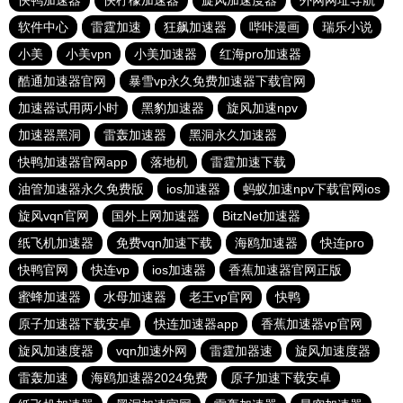
快鸭加速器
快柠檬加速器
旋风加速度器
外网网址导航
软件中心
雷霆加速
狂飙加速器
哔咔漫画
瑞乐小说
小美
小美vpn
小美加速器
红海pro加速器
酷通加速器官网
暴雪vp永久免费加速器下载官网
加速器试用两小时
黑豹加速器
旋风加速npv
加速器黑洞
雷轰加速器
黑洞永久加速器
快鸭加速器官网app
落地机
雷霆加速下载
油管加速器永久免费版
ios加速器
蚂蚁加速npv下载官网ios
旋风vqn官网
国外上网加速器
BitzNet加速器
纸飞机加速器
免费vqn加速下载
海鸥加速器
快连pro
快鸭官网
快连vp
ios加速器
香蕉加速器官网正版
蜜蜂加速器
水母加速器
老王vp官网
快鸭
原子加速器下载安卓
快连加速器app
香蕉加速器vp官网
旋风加速度器
vqn加速外网
雷霆加器速
旋风加速度器
雷轰加速
海鸥加速器2024免费
原子加速下载安卓